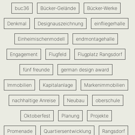
buc36
Bücker-Gelände
Bücker-Werke
Denkmal
Designauszeichnung
einfliegerhalle
Einheimischenmodell
endmontagehalle
Engagement
Flugfeld
Flugplatz Rangsdorf
fünf freunde
german design award
Immobilien
Kapitalanlage
Markenimmobilien
nachhaltige Anreise
Neubau
oberschule
Oktoberfest
Planung
Projekte
Promenade
Quartiersentwicklung
Rangsdorf