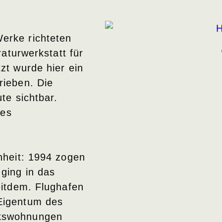
erke richteten
raturwerkstatt für
zt wurde hier ein
rieben. Die
te sichtbar.
des
nheit: 1994 zogen
ging in das
eitdem. Flughafen
Eigentum des
rkswohnungen