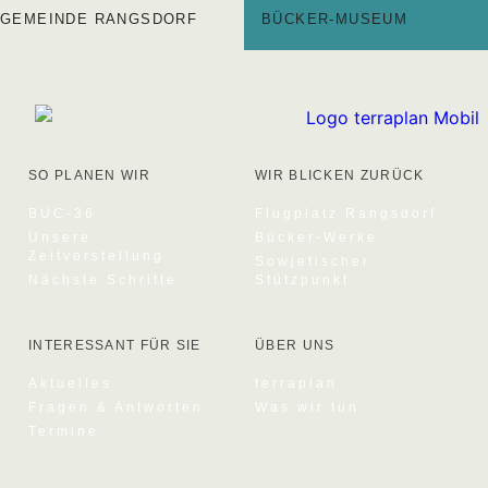
GEMEINDE RANGSDORF
BÜCKER-MUSEUM
SO PLANEN WIR
WIR BLICKEN ZURÜCK
BUC-36
Flugplatz Rangsdorf
Unsere
Bücker-Werke
Zeitvorstellung
Sowjetischer
Nächste Schritte
Stützpunkt
INTERESSANT FÜR SIE
ÜBER UNS
Aktuelles
terraplan
Fragen & Antworten
Was wir tun
Termine