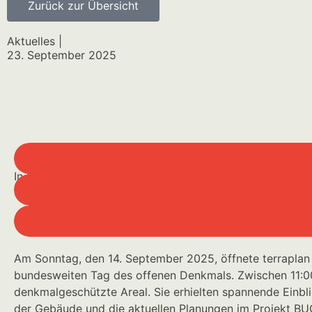
Zurück zur Übersicht
Aktuelles |
23. September 2025
In BUC-36®, dem entstehenden Quartier auf dem Gelände
Gleich zwei besondere Ereignisse in einer Woche machte
Tag des offenen Denkmals – Geschichte zum Anfasse
Am Sonntag, den 14. September 2025, öffnete terraplan
bundesweiten Tag des offenen Denkmals. Zwischen 11:00
denkmalgeschützte Areal. Sie erhielten spannende Einbl
der Gebäude und die aktuellen Planungen im Projekt B