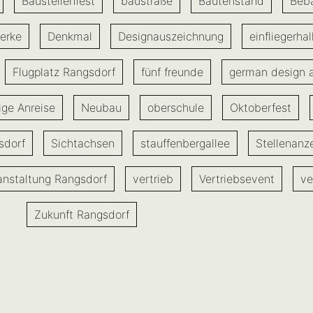
Baustellenfest
baustraße
Bautenstand
Beb
erke
Denkmal
Designauszeichnung
einfliegerhal
Flugplatz Rangsdorf
fünf freunde
german design 
ige Anreise
Neubau
oberschule
Oktoberfest
sdorf
Sichtachsen
stauffenbergallee
Stellenanz
anstaltung Rangsdorf
vertrieb
Vertriebsevent
ve
Zukunft Rangsdorf