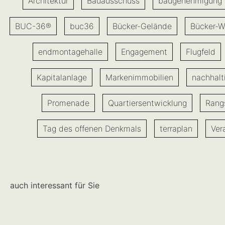
Architektur
Bauausschuss
baugenehmigung
BUC-36®
buc36
Bücker-Gelände
Bücker-W
endmontagehalle
Engagement
Flugfeld
Kapitalanlage
Markenimmobilien
nachhalt
Promenade
Quartiersentwicklung
Rang
Tag des offenen Denkmals
terraplan
Ver
auch interessant für Sie