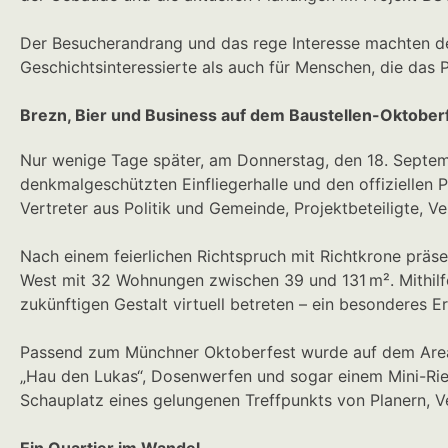
Der Besucherandrang und das rege Interesse machten deutl
Geschichtsinteressierte als auch für Menschen, die das 
Brezn, Bier und Business auf dem Baustellen-Oktoberfe
Nur wenige Tage später, am Donnerstag, den 18. Septemb
denkmalgeschützten Einfliegerhalle und den offiziellen
Vertreter aus Politik und Gemeinde, Projektbeteiligte, 
Nach einem feierlichen Richtspruch mit Richtkrone präse
West mit 32 Wohnungen zwischen 39 und 131 m². Mithilfe
zukünftigen Gestalt virtuell betreten – ein besonderes Er
Passend zum Münchner Oktoberfest wurde auf dem Areal ei
„Hau den Lukas“, Dosenwerfen und sogar einem Mini-Rie
Schauplatz eines gelungenen Treffpunkts von Planern, Ve
Ein Quartier im Wandel