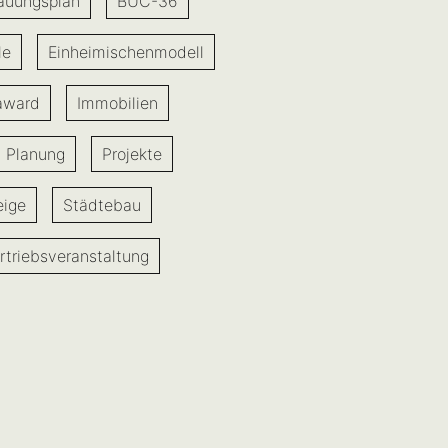
auungsplan
BUC-36
le
Einheimischenmodell
award
Immobilien
Planung
Projekte
eige
Städtebau
rtriebsveranstaltung