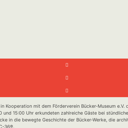
 der ehemaligen Bücker-Werke in Rangsdorf, treffen Histor
n das am 14. und 18. September 2025 für viele Besucher er
n
 in Kooperation mit dem Förderverein Bücker-Museum e.V. 
 und 15:00 Uhr erkundeten zahlreiche Gäste bei stündlich
icke in die bewegte Geschichte der Bücker-Werke, die arch
UC-36®.