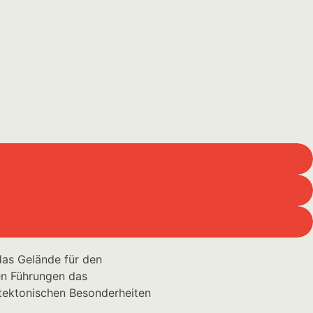
ie und Zukunft aufeinander.
lebbar.
das Gelände für den
en Führungen das
itektonischen Besonderheiten