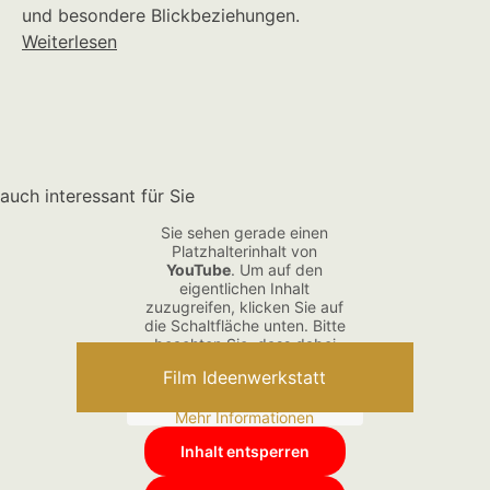
und besondere Blickbeziehungen.
Weiterlesen
auch interessant für Sie
Sie sehen gerade einen
Platzhalterinhalt von
YouTube
. Um auf den
eigentlichen Inhalt
zuzugreifen, klicken Sie auf
die Schaltfläche unten. Bitte
beachten Sie, dass dabei
Daten an Drittanbieter
Film Ideenwerkstatt
weitergegeben werden.
Mehr Informationen
Inhalt entsperren