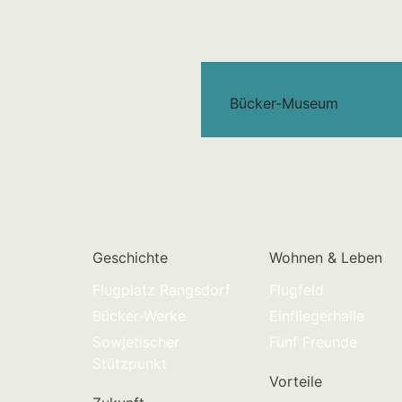
Bücker-Museum
Geschichte
Wohnen & Leben
Flugplatz Rangsdorf
Flugfeld
Bücker-Werke
Einfliegerhalle
Sowjetischer
Fünf Freunde
Stützpunkt
Vorteile