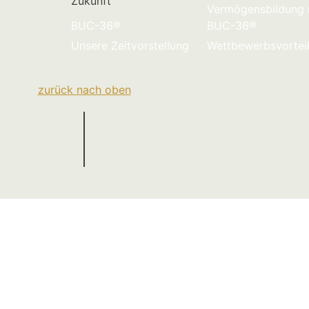
Zukunft
Vermögensbildung 
BUC-36®
BUC-36®
Unsere Zeitvorstellung
Wettbewerbsvortei
zurück nach oben