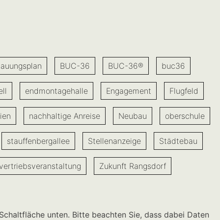
auungsplan
BUC-36
BUC-36®
buc36
ll
endmontagehalle
Engagement
Flugfeld
ien
nachhaltige Anreise
Neubau
oberschule
stauffenbergallee
Stellenanzeige
Städtebau
vertriebsveranstaltung
Zukunft Rangsdorf
 Schaltfläche unten. Bitte beachten Sie, dass dabei Daten