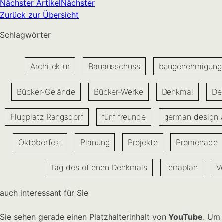
Nächster Artikel
Nächster
Zurück zur Übersicht
Schlagwörter
Architektur
Bauausschuss
baugenehmigung
Bücker-Gelände
Bücker-Werke
Denkmal
De
Flugplatz Rangsdorf
fünf freunde
german design
Oktoberfest
Planung
Projekte
Promenade
Tag des offenen Denkmals
terraplan
V
auch interessant für Sie
Sie sehen gerade einen Platzhalterinhalt von
YouTube
. Um 