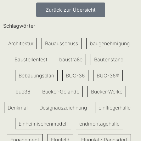
Zurück zur Übersicht
Schlagwörter
Architektur
Bauausschuss
baugenehmigung
Baustellenfest
baustraße
Bautenstand
Bebauungsplan
BUC-36
BUC-36®
buc36
Bücker-Gelände
Bücker-Werke
Denkmal
Designauszeichnung
einfliegerhalle
Einheimischenmodell
endmontagehalle
Engagement
Flugfeld
Flugplatz Rangsdorf