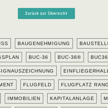
Zurück zur Übersicht
USS
BAUGENEHMIGUNG
BAUSTELL
GSPLAN
BUC-36
BUC-36®
BUC36
SIGNAUSZEICHNUNG
EINFLIEGERHAL
MENT
FLUGFELD
FLUGPLATZ RAN
IMMOBILIEN
KAPITALANLAGE
M