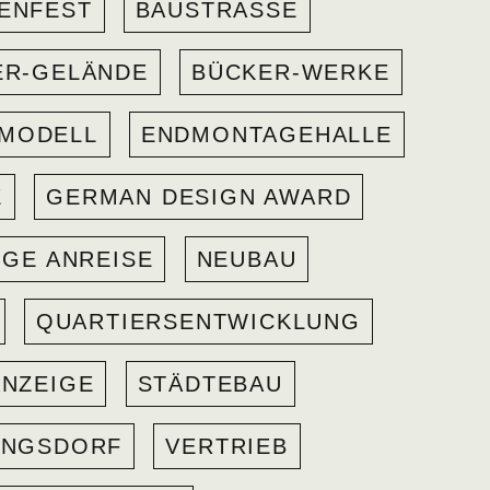
ENFEST
BAUSTRASSE
ER-GELÄNDE
BÜCKER-WERKE
NMODELL
ENDMONTAGEHALLE
E
GERMAN DESIGN AWARD
IGE ANREISE
NEUBAU
QUARTIERSENTWICKLUNG
ANZEIGE
STÄDTEBAU
ANGSDORF
VERTRIEB