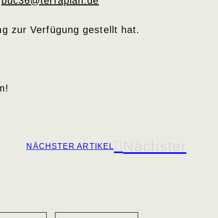
n
buc36@terraplan.de
 zur Verfügung gestellt hat.
m!
Nächster
NÄCHSTER ARTIKEL