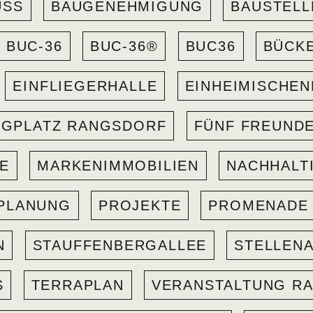
USS
BAUGENEHMIGUNG
BAUSTELL
BUC-36
BUC-36®
BUC36
BÜCK
EINFLIEGERHALLE
EINHEIMISCHE
UGPLATZ RANGSDORF
FÜNF FREUND
GE
MARKENIMMOBILIEN
NACHHALT
PLANUNG
PROJEKTE
PROMENADE
N
STAUFFENBERGALLEE
STELLEN
S
TERRAPLAN
VERANSTALTUNG R